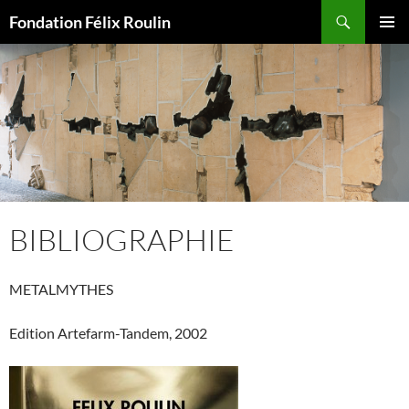
Recherche
Fondation Félix Roulin
ALLER
MENU
AU
PRINCI
CONTENU
BIBLIOGRAPHIE
METALMYTHES
Edition Artefarm-Tandem, 2002