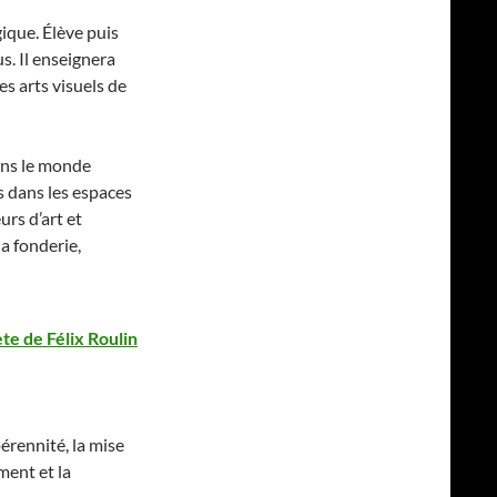
gique. Élève puis
s. Il enseignera
es arts visuels de
ans le monde
s dans les espaces
urs d’art et
la fonderie,
te de Félix Roulin
érennité, la mise
ment et la