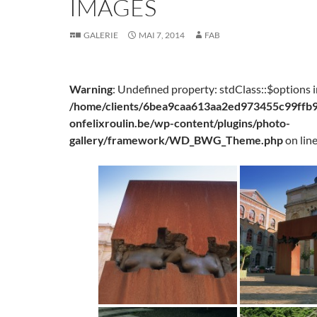
IMAGES
GALERIE
MAI 7, 2014
FAB
Warning
: Undefined property: stdClass::$options 
/home/clients/6bea9caa613aa2ed973455c99ffb96
onfelixroulin.be/wp-content/plugins/photo-
gallery/framework/WD_BWG_Theme.php
on lin