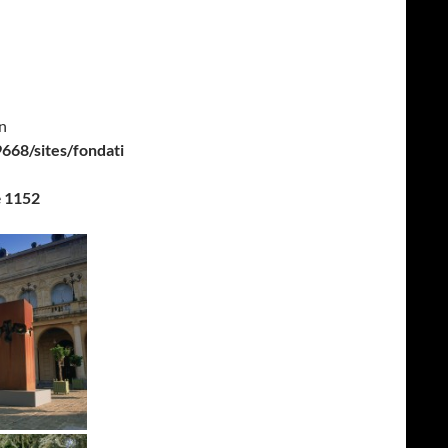
in
68/sites/fondati
e
1152